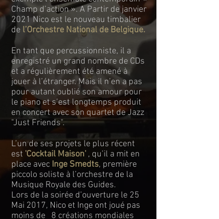
Champ d’action ». A Partir de janvier
2021 Nico est le nouveau timbalier
de
l’Orchestre National de Belgique.
En tant que percussionniste, il a
enregistré un grand nombre de CDs
et a régulièrement été amené à
jouer à l’étranger. Mais il n’en a pas
pour autant oublié son amour pour
le piano et s’est longtemps produit
en concert avec son quartet de Jazz
"Just Friends".
L’un de ses projets le plus récent
est
'Cocktail Maison'
, qu’il a mit en
place avec
Inge Smedts
, première
piccolo soliste à l’orchestre de la
Musique Royale des Guides.
Lors de la soirée d’ouverture le 25
Mai 2017, Nico et Inge ont joué pas
moins de 8 créations mondiales