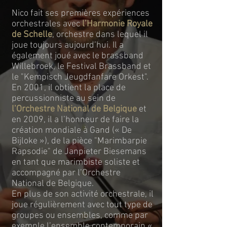
Nico fait ses premières expériences
orchestrales avec
l’Harmonie Royale
de Schelle
, orchestre dans lequel il
joue toujours aujourd’hui. Il a
également joué avec le brassband
Willebroek, le Festival Brassband et
le "Kempisch Jeugdfanfare Orkest".
En 2001, il obtient la place de
percussionniste au sein de
l’Orchestre National de Belgique
et
en 2009, il a l’honneur de faire la
création mondiale à Gand (« De
Bijloke »), de la pièce "Marimbarpie
Rapsodie" de Janpieter Biesemans
en tant que marimbiste soliste et
accompagné par l’Orchestre
National de Belgique.
En plus de son activité orchestrale, il
joue régulièrement avec tout type de
groupes ou ensembles, comme par
exemple l’ensemble contemporain «