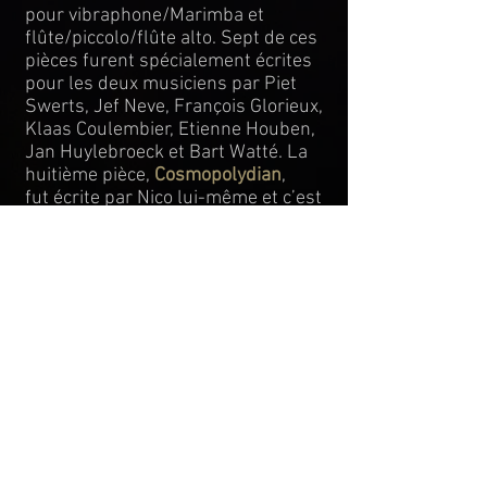
pour vibraphone/Marimba et
flûte/piccolo/flûte alto. Sept de ces
pièces furent spécialement écrites
pour les deux musiciens par Piet
Swerts, Jef Neve, François Glorieux,
Klaas Coulembier, Etienne Houben,
Jan Huylebroeck et Bart Watté. La
huitième pièce,
Cosmopolydian
,
fut écrite par Nico lui-même et c’est
sa première création pour orchestre
d’harmonie, vibraphone et flûte.
COMPOSITEUR-ARRANGEUR
Outre l’interprétation, il s’est depuis
longtemps mis à la composition
musicale et en 2015, il est passé à
l’étape supérieure en publiant ses
oeuvres en collaboration avec la
maison
Metropolis Music Publisher
.