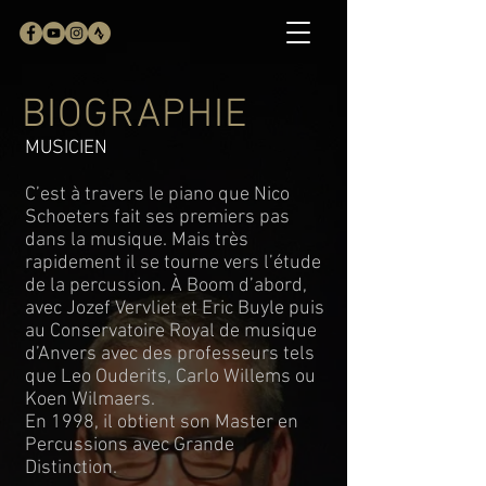
BIOGRAPHIE
MUSICIEN
C’est à travers le piano que Nico
Schoeters fait ses premiers pas
dans la musique. Mais très
rapidement il se tourne vers l’étude
de la percussion. À Boom d’abord,
avec Jozef Vervliet et Eric Buyle puis
au Conservatoire Royal de musique
d’Anvers avec des professeurs tels
que Leo Ouderits, Carlo Willems ou
Koen Wilmaers.
En 1998, il obtient son Master en
Percussions avec Grande
Distinction.​