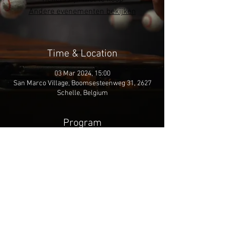
Andere evenementen bekijken
Time & Location
03 Mar 2024, 15:00
San Marco Village, Boomsesteenweg 31, 2627
Schelle, Belgium
Program
Conductor: Steven Verhaert
more info
Share This Event