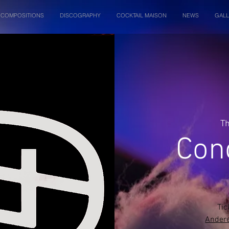
COMPOSITIONS
DISCOGRAPHY
COCKTAIL MAISON
NEWS
GALL
Th
Con
Tic
Andere