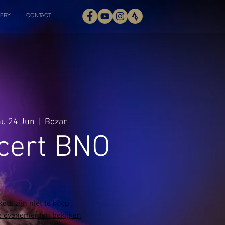
ERY
CONTACT
u 24 Jun
  |  
Bozar
cert BNO
kets zijn niet te koop
 evenementen bekijken