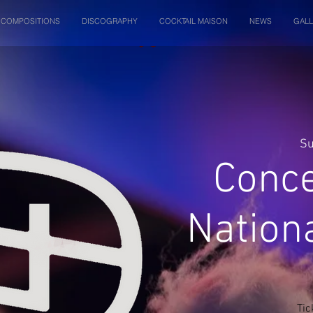
COMPOSITIONS
DISCOGRAPHY
COCKTAIL MAISON
NEWS
GALL
Su
Conce
Nation
Tic