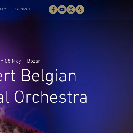
ERY
CONTACT
n 08 May
  |  
Bozar
rt Belgian
al Orchestra
kets zijn niet te koop