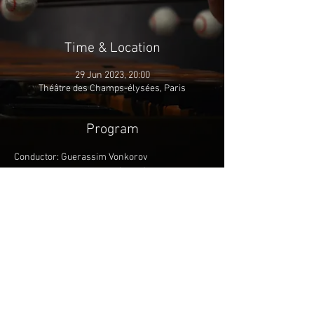
Time & Location
29 Jun 2023, 20:00
Théâtre des Champs-élysées, Paris
Program
Conductor: Guerassim Vonkorov
Soloist: Rolando Villazon (tenor)
Aria's
more info
Share This Event